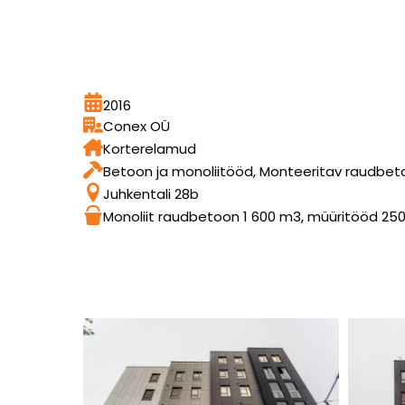
2016
Conex OÜ
Korterelamud
Betoon ja monoliitööd, Monteeritav raudbet
Juhkentali 28b
Monoliit raudbetoon 1 600 m3, müüritööd 25