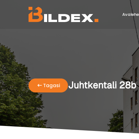
Avalehe
Juhtkentali 28b
Tagasi