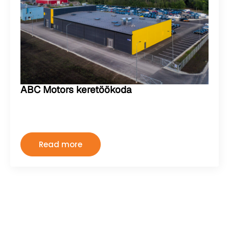
ABC Motors keretöökoda
Kermo
august 2, 2024
Kommentaare pole
Read more
« Previous
Next »