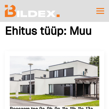
Ehitus tüüp:
Muu
Roosaare tee 9a, 9b, 9c, 11a, 11b, 11c, 13a,