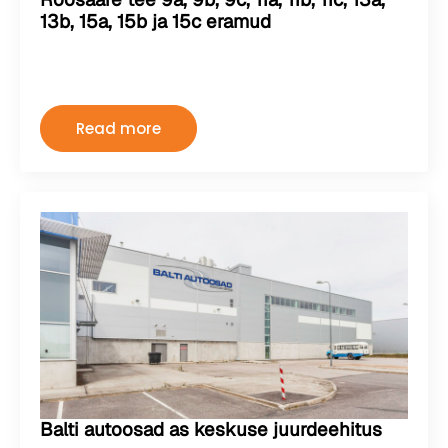
13b, 15a, 15b ja 15c eramud
Kermo
august 2, 2024
Kommentaare pole
Read more
Balti autoosad as keskuse juurdeehitus