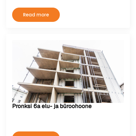
Read more
Pronksi 6a elu- ja büroohoone
Kermo
august 2, 2024
Kommentaare pole