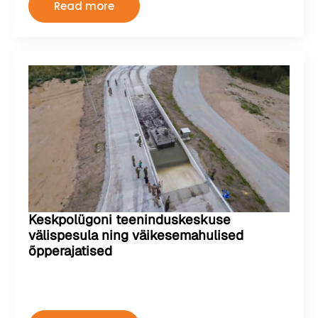
Read more
Keskpolügoni teeninduskeskuse
välispesula ning väikesemahulised
õpperajatised
Kermo
august 2, 2024
Kommentaare pole