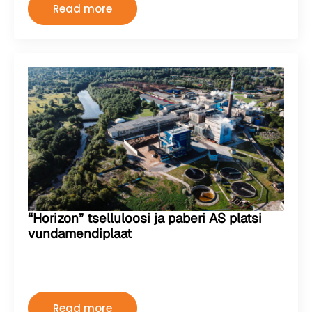
Read more
“Horizon” tselluloosi ja paberi AS platsi
vundamendiplaat
Kermo
august 2, 2024
Kommentaare pole
Read more